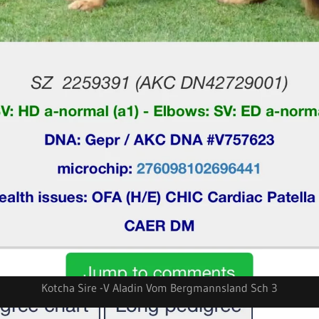
Kotcha Sire -V Aladin Vom Bergmannsland Sch 3