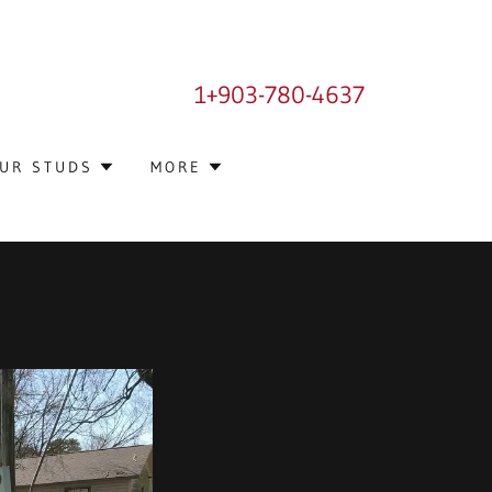
1
+903-780-4637
UR STUDS
MORE