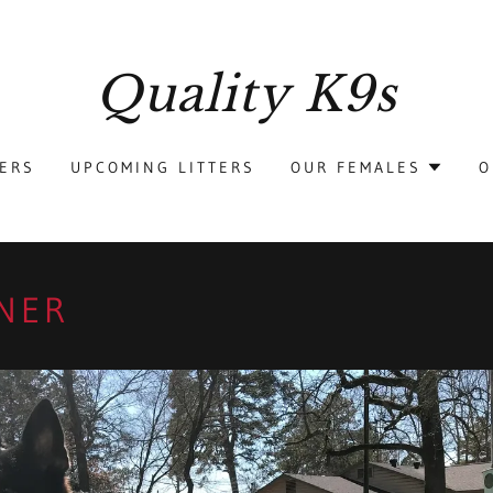
Quality K9s
TERS
UPCOMING LITTERS
OUR FEMALES
O
NER